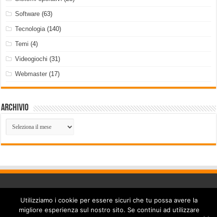
Software
(63)
Tecnologia
(140)
Temi
(4)
Videogiochi
(31)
Webmaster
(17)
Archivio
Archivio
Utilizziamo i cookie per essere sicuri che tu possa avere la
Powered by
WordPress
|
Cookie Policy
migliore esperienza sul nostro sito. Se continui ad utilizzare