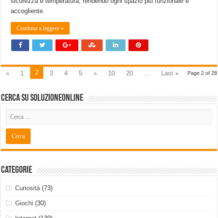
sicurezza e temperatura, rendendo ogni spazio più funzionale e
accogliente.
Continua a leggere »
2
«
1
3
4
5
»
10
20
...
Last »
Page 2 of 28
Cerca su SoluzioneOnline
Categorie
Curiosità
(73)
Giochi
(30)