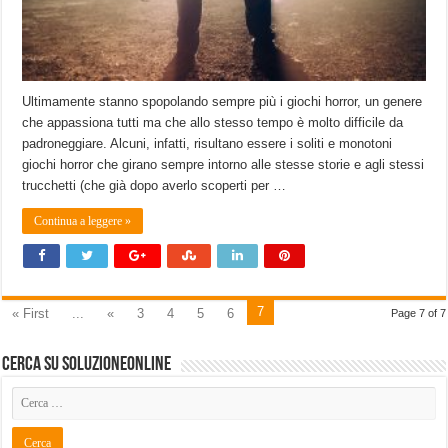
Ultimamente stanno spopolando sempre più i giochi horror, un genere
che appassiona tutti ma che allo stesso tempo è molto difficile da
padroneggiare. Alcuni, infatti, risultano essere i soliti e monotoni
giochi horror che girano sempre intorno alle stesse storie e agli stessi
trucchetti (che già dopo averlo scoperti per …
Continua a leggere »
7
« First
...
«
3
4
5
6
Page 7 of 7
Cerca su SoluzioneOnline