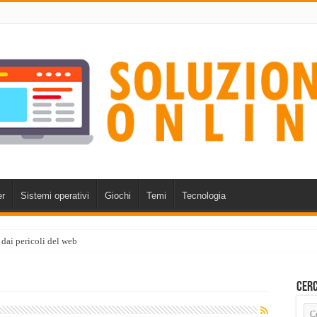
r
Sistemi operativi
Giochi
Temi
Tecnologia
 dai pericoli del web
Cerc