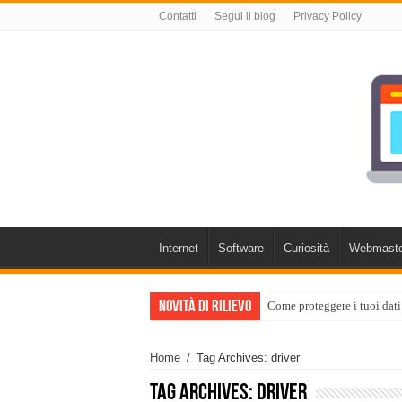
Contatti
Segui il blog
Privacy Policy
Internet
Software
Curiosità
Webmaste
Novità di rilievo
Come proteggere i tuoi dati
Home
/
Tag Archives: driver
Tag Archives:
driver