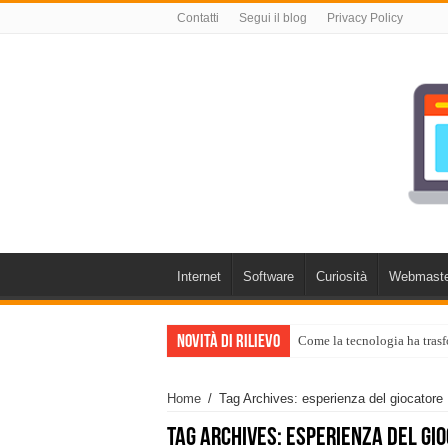
Contatti
Segui il blog
Privacy Policy
Internet
Software
Curiosità
Webmaste
Novità di rilievo
Come la tecnologia ha trasf
Home
/
Tag Archives: esperienza del giocatore
Tag Archives:
esperienza del gi