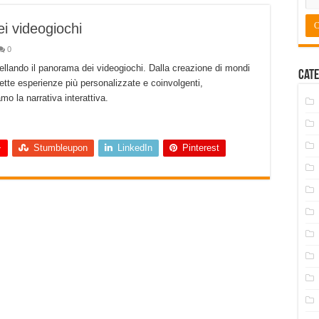
ei videogiochi
0
modellando il panorama dei videogiochi. Dalla creazione di mondi
Cate
ette esperienze più personalizzate e coinvolgenti,
o la narrativa interattiva.
+
Stumbleupon
LinkedIn
Pinterest