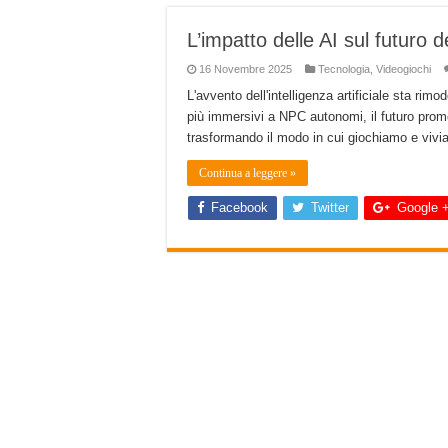
L’impatto delle AI sul futuro d
16 Novembre 2025
Tecnologia
,
Videogiochi
L'avvento dell'intelligenza artificiale sta ri
più immersivi a NPC autonomi, il futuro prom
trasformando il modo in cui giochiamo e viviam
Continua a leggere »
Facebook
Twitter
Google 