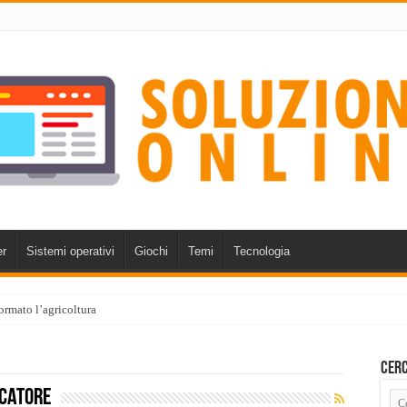
r
Sistemi operativi
Giochi
Temi
Tecnologia
ormato l’agricoltura
Cerc
ocatore