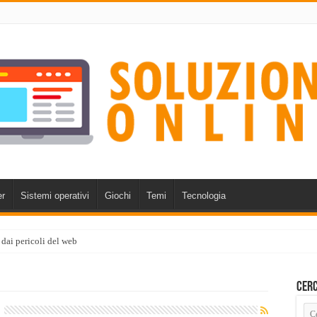
r
Sistemi operativi
Giochi
Temi
Tecnologia
 dai pericoli del web
Cerc