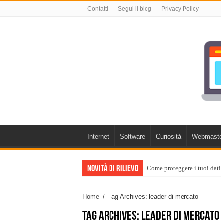
Contatti
Segui il blog
Privacy Policy
Internet
Software
Curiosità
Webmaste
Novità di rilievo
Come proteggere i tuoi dati
Home
/
Tag Archives: leader di mercato
Tag Archives:
leader di mercato