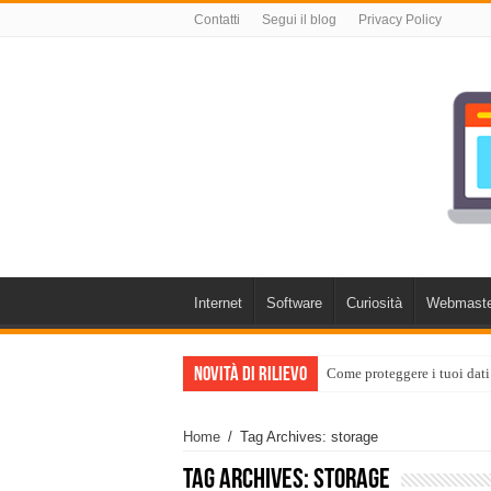
Contatti
Segui il blog
Privacy Policy
Internet
Software
Curiosità
Webmaste
Novità di rilievo
Come proteggere i tuoi dati
Home
/
Tag Archives: storage
Tag Archives:
storage