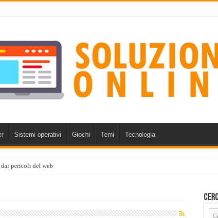
r
Sistemi operativi
Giochi
Temi
Tecnologia
 dai pericoli del web
Cerc