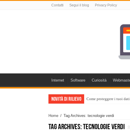
Contatti
Segui il blog
Privacy Policy
Internet
Software
Curiosità
Webmaste
Novità di rilievo
Come proteggere i tuoi dati
Home
/
Tag Archives: tecnologie verdi
Tag Archives:
tecnologie verdi