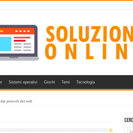
r
Sistemi operativi
Giochi
Temi
Tecnologia
 dai pericoli del web
Cerc