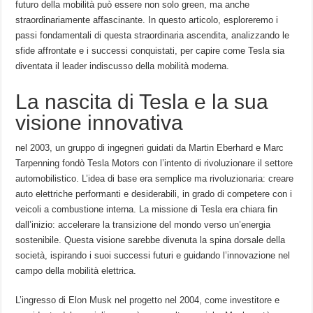
futuro della mobilità può essere non solo green, ma anche
straordinariamente affascinante. In questo articolo, esploreremo i
passi fondamentali di questa straordinaria ascendita, analizzando le
sfide affrontate e i successi conquistati,​ per capire come Tesla sia
diventata il leader‍ indiscusso della mobilità moderna.
La nascita di Tesla e la sua
visione innovativa
nel 2003, un gruppo di ingegneri guidati da Martin Eberhard e Marc
Tarpenning fondò Tesla Motors con ⁣l’intento di rivoluzionare il settore
automobilistico. L’idea di ​base​ era semplice ma rivoluzionaria: creare
auto elettriche performanti e desiderabili, in grado ⁤di competere con i
veicoli ⁤a combustione interna. La missione​ di Tesla era chiara fin
dall’inizio: accelerare la transizione‌ del mondo verso un’energia
sostenibile.‍ Questa visione sarebbe‌ divenuta la spina dorsale⁣ della
‍società, ispirando i suoi successi ‍futuri e guidando⁣ l’innovazione nel
campo della mobilità‍ elettrica.
L’ingresso di Elon Musk nel progetto ⁢nel 2004,⁤ come investitore‌ e