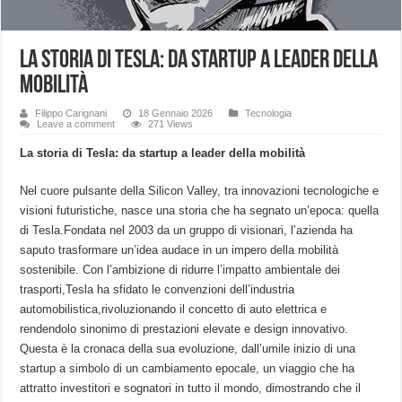
La storia di Tesla: da startup a leader della
mobilità
Filippo Carignani
18 Gennaio 2026
Tecnologia
Leave a comment
271 Views
La storia di Tesla: da startup a⁢ leader della mobilità
Nel cuore‍ pulsante della Silicon‍ Valley, tra innovazioni tecnologiche e
visioni futuristiche, nasce ‌una storia che ha segnato un’epoca: quella
di ⁤Tesla.Fondata nel 2003 da un gruppo di visionari, l’azienda ha
saputo ‍trasformare un’idea audace in un impero della mobilità
sostenibile. Con l’ambizione di ridurre l’impatto ambientale dei
trasporti,Tesla ha sfidato⁤ le convenzioni⁢ dell’industria
automobilistica,rivoluzionando il concetto di auto‌ elettrica ⁢e‍
rendendolo sinonimo di prestazioni elevate e design innovativo.
Questa è la cronaca della sua evoluzione, dall’umile inizio ⁣di ‌una
startup a simbolo di un​ cambiamento epocale, ⁤un viaggio che ha
attratto investitori⁣ e sognatori in ‌tutto ‌il ​mondo,‌ dimostrando che il​