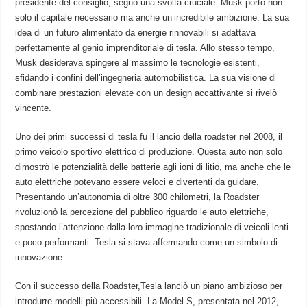
presidente del consiglio, segnò una svolta cruciale. Musk portò non
solo il capitale necessario ma anche un’incredibile ambizione. La sua⁤
idea ‌di un futuro ⁣alimentato⁢ da energie rinnovabili si adattava
perfettamente al genio imprenditoriale di tesla. Allo stesso tempo,
Musk desiderava spingere al massimo le tecnologie esistenti,
sfidando i confini dell’ingegneria automobilistica. La sua visione di
combinare prestazioni elevate‍ con un design accattivante si‍ rivelò
vincente.
Uno‌ dei primi successi di tesla fu il lancio ‌della roadster nel 2008, il​
primo veicolo sportivo elettrico di ​produzione. Questa ⁤auto non solo
dimostrò le potenzialità⁤ delle batterie⁢ agli ioni⁤ di litio, ma anche che le
auto elettriche potevano essere veloci e divertenti da guidare.
Presentando un’autonomia di oltre 300⁤ chilometri,‍ la Roadster
⁤rivoluzionò la percezione del pubblico riguardo le auto elettriche,
spostando l’attenzione dalla loro immagine tradizionale di veicoli lenti
e poco performanti.⁣ Tesla si stava affermando come un simbolo di
innovazione.
Con il successo della Roadster,Tesla lanciò un piano ambizioso per
introdurre ‌modelli più ⁤accessibili. La Model S, ⁢presentata nel 2012,⁣