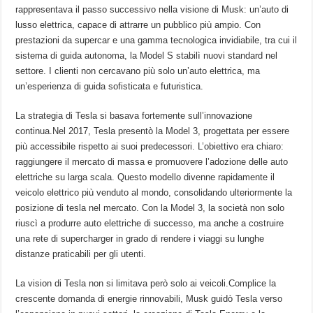
rappresentava il⁣ passo successivo nella visione ‍di Musk: un’auto di
lusso ‍elettrica, ⁣capace di attrarre⁤ un pubblico più ampio. Con
prestazioni da supercar e una gamma tecnologica invidiabile, tra⁤ cui⁣ il
sistema di ‍guida autonoma, la ​Model S ⁣stabilì nuovi standard‌ nel
settore. I clienti⁣ non cercavano ‍più solo ⁤un’auto elettrica, ma
un’esperienza di guida ⁣sofisticata e futuristica.
La strategia di Tesla si ​basava fortemente sull’innovazione
continua.Nel 2017, Tesla presentò la Model 3, progettata per essere
più accessibile rispetto ai suoi predecessori. L’obiettivo era⁤ chiaro:
raggiungere il mercato di massa e promuovere l’adozione delle ‍auto
elettriche su larga scala. Questo modello divenne rapidamente il
veicolo elettrico più venduto al mondo, consolidando ulteriormente la
posizione di tesla nel mercato. Con la Model 3, la ⁣società non solo
riuscì a produrre auto elettriche di successo,⁢ ma anche a costruire
una ‍rete di supercharger in grado ‍di rendere‌ i viaggi su lunghe‍
distanze praticabili per gli ‌utenti.
La vision di Tesla non ⁣si⁤ limitava però solo ai veicoli.Complice la
crescente ‌domanda di energie rinnovabili, Musk guidò Tesla verso‌