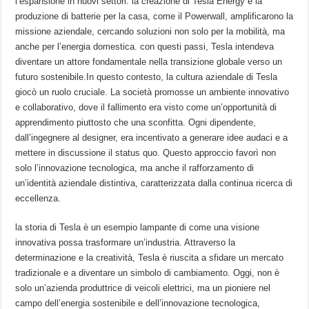
l’espansione in nuovi settori. la creazione di Tesla Energy e la
produzione di batterie per la casa, ​come il Powerwall, amplificarono la
missione ‍aziendale, ‍cercando soluzioni non⁣ solo per la mobilità, ma
anche per l’energia domestica. con ‍questi passi,‍ Tesla intendeva
diventare un attore fondamentale nella transizione globale verso un
futuro sostenibile.In questo contesto, la cultura aziendale di‍ Tesla
giocò un ruolo cruciale. La società promosse un ambiente innovativo⁤
e collaborativo, dove il⁣ fallimento era visto come un’opportunità di
apprendimento‍ piuttosto che una sconfitta. Ogni ⁤dipendente,
dall’ingegnere⁣ al designer, era incentivato a generare idee audaci e‌ a
mettere in discussione il status quo. Questo approccio favorì non
solo l’innovazione⁤ tecnologica, ma anche il⁣ rafforzamento di​
un’identità aziendale distintiva, caratterizzata dalla continua ricerca di
⁤eccellenza.
la storia di Tesla è un esempio lampante di come una visione
‌innovativa possa trasformare un’industria.‍ Attraverso la
‍determinazione e la creatività, Tesla è riuscita a sfidare un mercato
tradizionale e a diventare un simbolo ‍di cambiamento. Oggi, non ⁢è
solo un’azienda produttrice di veicoli elettrici, ma un pioniere nel
campo⁣ dell’energia‌ sostenibile e dell’innovazione tecnologica,