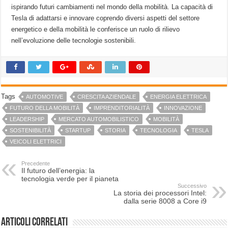
ispirando futuri cambiamenti nel mondo della mobilità. La capacità di⁤
Tesla di adattarsi e ⁢innovare coprendo diversi aspetti del⁣ settore
energetico e della⁢ mobilità le⁣ conferisce un ruolo di rilievo
⁤nell’evoluzione ‍delle tecnologie ​sostenibili.
Tags
AUTOMOTIVE
CRESCITA AZIENDALE
ENERGIA ELETTRICA
FUTURO DELLA MOBILITÀ
IMPRENDITORIALITÀ
INNOVAZIONE
LEADERSHIP
MERCATO AUTOMOBILISTICO
MOBILITÀ
SOSTENIBILITÀ
STARTUP
STORIA
TECNOLOGIA
TESLA
VEICOLI ELETTRICI
Precedente
Il futuro dell’energia: la
tecnologia verde per il pianeta
Successivo
La storia dei processori Intel:
dalla serie 8008 a Core i9
Articoli correlati